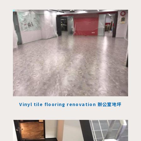
Vinyl tile flooring renovation 辦公室地坪