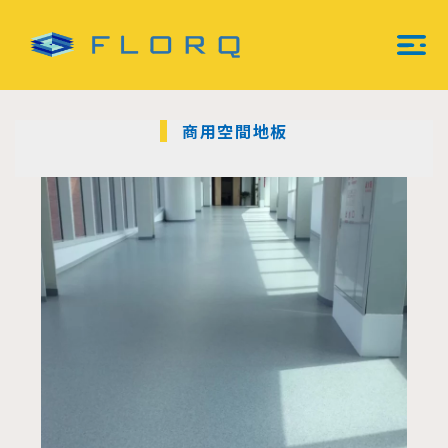
跳
至
主
Mai
要
內
Men
容
商用空間地板