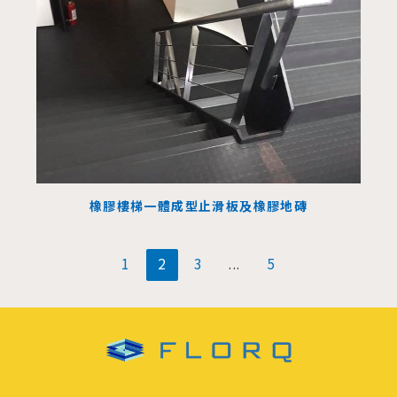
橡膠樓梯一體成型止滑板及橡膠地磚
文
1
2
3
...
5
章
分
頁