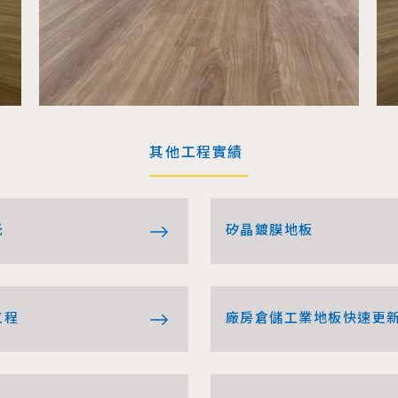
其他工程實績
光
矽晶鍍膜地板
工程
廠房倉儲工業地板快速更