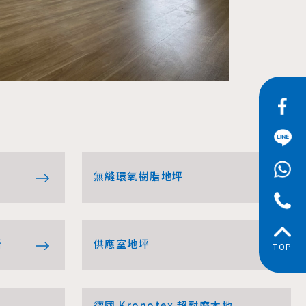
無縫環氧樹脂地坪
新
供應室地坪
TOP
德國 Kronotex 超耐磨木地