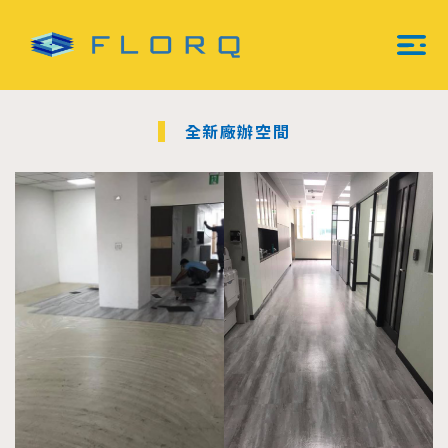
跳
至
主
Mai
要
內
Men
容
全新廠辦空間