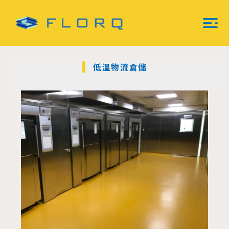
跳
至
主
Mai
要
內
Men
容
低溫物流倉儲