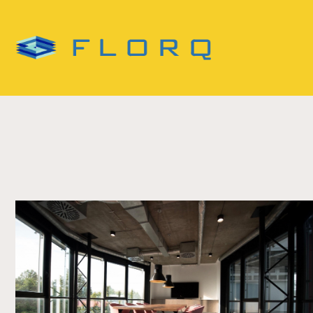
跳
至
主
要
內
容