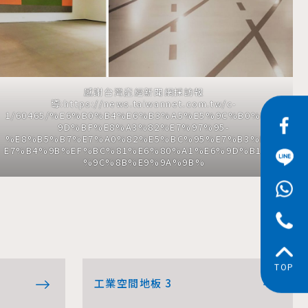
感謝台灣產經新聞網採訪報
導:
https://news.taiwannet.com.tw/c-
1/60465/%E6%B0%B4%E6%B3%A5%E5%9C%B0%E6%
9D%BF%E8%A3%82%E7%97%95-
%E8%B5%B7%E7%A0%82%E5%BC%95%E7%B3%BE%
E7%B4%9B%EF%BC%81%E6%80%A1%E6%9D%B1%E5
%9C%8B%E9%9A%9B%
TOP
工業空間地板 3